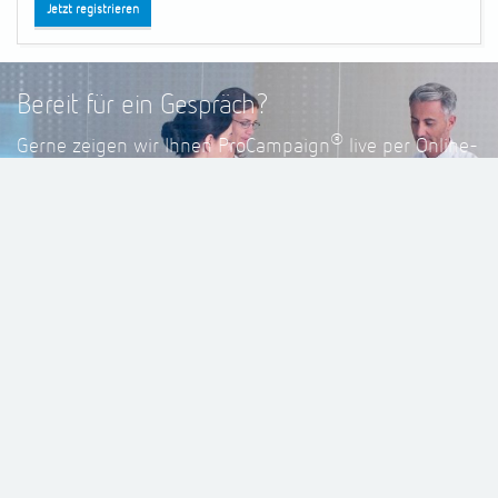
Jetzt registrieren
Bereit für ein Gespräch?
®
Gerne zeigen wir Ihnen ProCampaign
live per Online-
Präsentation.
Vereinbaren Sie jetzt einen Demo-Termin oder ein
unverbindliches Beratungsgespräch.
Kontaktieren Sie uns!
Consultix GmbH
Wachtstraße 17-24
28195 Bremen