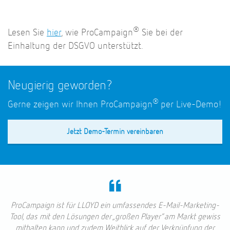
®
Lesen Sie
hier
, wie ProCampaign
Sie bei der
Einhaltung der DSGVO unterstützt.
Neugierig geworden?
®
Gerne zeigen wir Ihnen ProCampaign
per Live-Demo!
Jetzt Demo-Termin vereinbaren
ProCampaign ist für LLOYD ein umfassendes E-Mail-Marketing-
Tool, das mit den Lösungen der „großen Player“ am Markt gewiss
mithalten kann und zudem Weitblick auf der Verknüpfung der