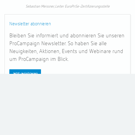
Sebastian Meissner, Leiter EuroPriSe-Zertifizierungsstelle
Newsletter abonnieren
Bleiben Sie informiert und abonnieren Sie unseren
ProCampaign
Newsletter. So haben Sie alle
Neuigkeiten, Aktionen, Events und Webinare rund
um ProCampaign
im Blick.
Jetzt registrieren
Bereit für ein Gespräch?
®
Gerne zeigen wir Ihnen ProCampaign
live per Online-
Präsentation.
Vereinbaren Sie jetzt einen Demo-Termin oder ein
unverbindliches Beratungsgespräch.