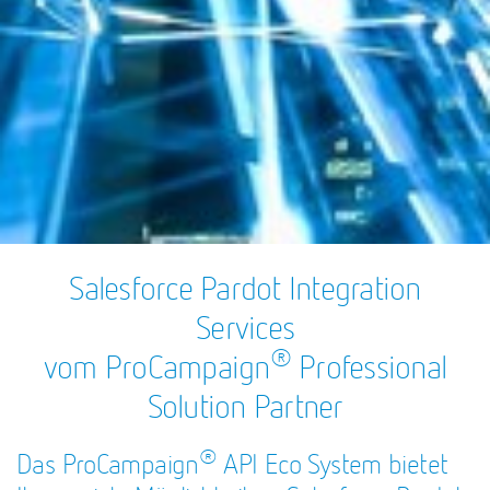
Salesforce Pardot Integration
Services
®
vom ProCampaign
Professional
Solution Partner
®
Das ProCampaign
API Eco System bietet