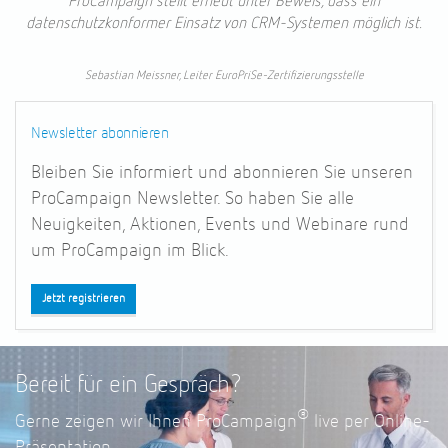
ProCampaign stellt erneut unter Beweis, dass ein
datenschutzkonformer Einsatz von CRM-Systemen möglich ist.
Sebastian Meissner, Leiter EuroPriSe-Zertifizierungsstelle
Newsletter abonnieren
Bleiben Sie informiert und abonnieren Sie unseren
ProCampaign
Newsletter. So haben Sie alle
Neuigkeiten, Aktionen, Events und Webinare rund
um ProCampaign
im Blick.
Jetzt registrieren
Bereit für ein Gespräch?
®
Gerne zeigen wir Ihnen ProCampaign
live per Online-
Präsentation.