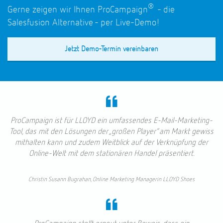
®
Gerne zeigen wir Ihnen ProCampaign
- die
Salesfusion Alternative - per Live-Demo!
Jetzt Demo-Termin vereinbaren
ProCampaign ist für LLOYD ein umfassendes E-Mail-Marketing-
Tool, das mit den Lösungen der „großen Player“ am Markt gewiss
mithalten kann und zudem Weitblick auf der Verknüpfung der
Online-Welt mit dem stationären Handel präsentiert.
Christin Susann Bugrahan, Online Marketing Managerin LLOYD Shoes