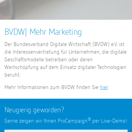
BVDW
| Mehr Marketing
Der Bundesverband Digitale Wirtschaft (BVDW) e.V. ist
die Interessenvertretung für Unternehmen, die digitale
Geschäftsmodelle betreiben oder deren
Wertschöpfung auf dem Einsatz digitaler Technologien
beruht.
Mehr Informationen zum
BVDW
finden Sie
hier
.
Neugierig geworden?
®
Gerne zeigen wir Ihnen ProCampaign
per Live-Demo!