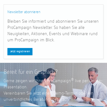
Newsletter abonnieren
Bleiben Sie informiert und abonnieren Sie unseren
ProCampaign
Newsletter. So haben Sie alle
Neuigkeiten, Aktionen, Events und Webinare rund
um ProCampaign
im Blick.
Jetzt registrieren
Bereit für ein Gespräch?
®
Gerne zeigen wir Ihnen ProCampaign
live per Online-
Präsentation.
Vereinbaren Sie jetzt einen Demo-Termin oder ein
unverbindliches Beratungsgespräch.